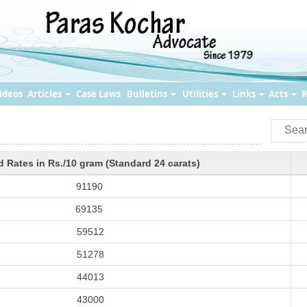
ideos
Articles
Case Laws
Bulletins
Utilities
Links
Acts
R
d Rates in Rs./10 gram (Standard 24 carats)
91190
69135
59512
51278
44013
43000