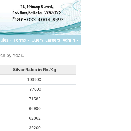
ules
Forms
Query
Careers
Admin
Silver Rates in Rs./Kg
103900
77800
71582
66990
62862
39200